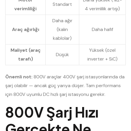
Standart
verimliliği
4 verimlilik artışı)
Daha ağır
Araç ağırlığı
(kalın
Daha hafif
kablolar)
Maliyet (araç
Yüksek (özel
Düşük
tarafı)
inverter + SiC)
Önemli not:
800V araçlar 400V şarj istasyonlarında da
şarj olabilir — ancak güç yarıya düşer. Tam performans
için 800V uyumlu DC hızlı şarj istasyonu gerekir.
800V Şarj Hızı
Gerçekte Ne