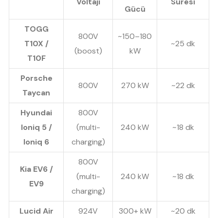
Voltajı
Süresi
Gücü
TOGG
800V
~150–180
T10X /
~25 dk
(boost)
kW
T10F
Porsche
800V
270 kW
~22 dk
Taycan
Hyundai
800V
Ioniq 5 /
(multi-
240 kW
~18 dk
Ioniq 6
charging)
800V
Kia EV6 /
(multi-
240 kW
~18 dk
EV9
charging)
Lucid Air
924V
300+ kW
~20 dk