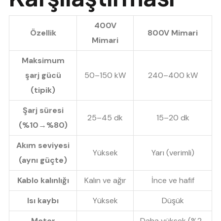
400V
Özellik
800V Mimari
Mimari
Maksimum
şarj gücü
50–150 kW
240–400 kW
(tipik)
Şarj süresi
25–45 dk
15–20 dk
(%10→%80)
Akım seviyesi
Yüksek
Yarı (verimli)
(aynı güçte)
Kablo kalınlığı
Kalın ve ağır
İnce ve hafif
Isı kaybı
Yüksek
Düşük
Motor
Daha yüksek (%2-