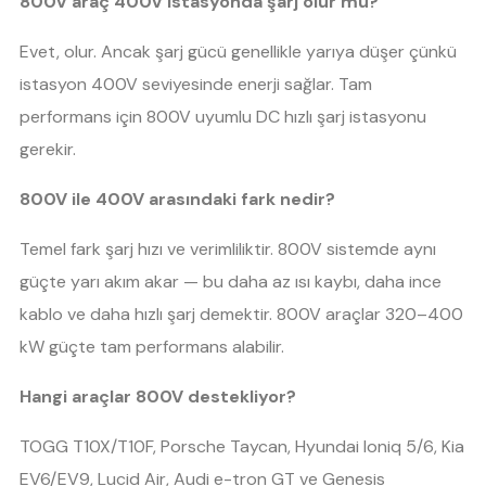
800V araç 400V istasyonda şarj olur mu?
Evet, olur. Ancak şarj gücü genellikle yarıya düşer çünkü
istasyon 400V seviyesinde enerji sağlar. Tam
performans için 800V uyumlu DC hızlı şarj istasyonu
gerekir.
800V ile 400V arasındaki fark nedir?
Temel fark şarj hızı ve verimliliktir. 800V sistemde aynı
güçte yarı akım akar — bu daha az ısı kaybı, daha ince
kablo ve daha hızlı şarj demektir. 800V araçlar 320–400
kW güçte tam performans alabilir.
Hangi araçlar 800V destekliyor?
TOGG T10X/T10F, Porsche Taycan, Hyundai Ioniq 5/6, Kia
EV6/EV9, Lucid Air, Audi e-tron GT ve Genesis