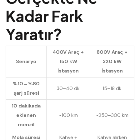
Kadar Fark
Yaratır?
400V Araç +
800V Araç +
Senaryo
150 kW
320 kW
İstasyon
İstasyon
%10→%80
30–40 dk
15–18 dk
şarj süresi
10 dakikada
eklenen
~100 km
~250–300 km
menzil
Mola süresi
Kahve +
Kahve alırken