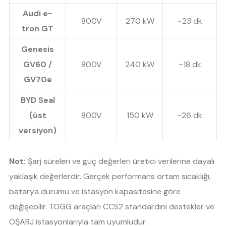
Audi e-
800V
270 kW
~23 dk
tron GT
Genesis
GV60 /
800V
240 kW
~18 dk
GV70e
BYD Seal
(üst
800V
150 kW
~26 dk
versiyon)
Not:
Şarj süreleri ve güç değerleri üretici verilerine dayalı
yaklaşık değerlerdir. Gerçek performans ortam sıcaklığı,
batarya durumu ve istasyon kapasitesine göre
değişebilir. TOGG araçları CCS2 standardını destekler ve
OŞARJ istasyonlarıyla tam uyumludur.