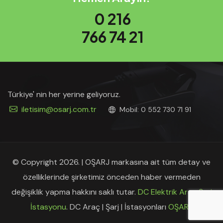
0 216
766 74 21
Türkiye' nin her yerine geliyoruz.
iletisim@osarj.com.tr
Mobil: 0 552 730 71 91
© Copyright 2026. | OŞARJ markasına ait tüm detay ve
özelliklerinde şirketimiz önceden haber vermeden
değişiklik yapma hakkını saklı tutar.
DC Elektrik Araç Şarj
İstasyonu
. DC Araç | Şarj | İstasyonları
OŞARJ