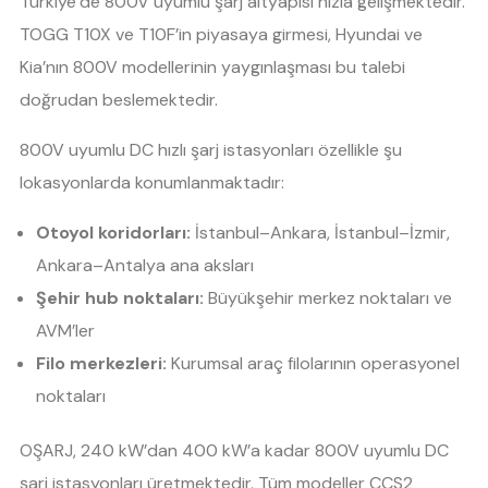
Türkiye’de 800V uyumlu şarj altyapısı hızla gelişmektedir.
TOGG T10X ve T10F’in piyasaya girmesi, Hyundai ve
Kia’nın 800V modellerinin yaygınlaşması bu talebi
doğrudan beslemektedir.
800V uyumlu DC hızlı şarj istasyonları özellikle şu
lokasyonlarda konumlanmaktadır:
Otoyol koridorları:
İstanbul–Ankara, İstanbul–İzmir,
Ankara–Antalya ana aksları
Şehir hub noktaları:
Büyükşehir merkez noktaları ve
AVM’ler
Filo merkezleri:
Kurumsal araç filolarının operasyonel
noktaları
OŞARJ, 240 kW’dan 400 kW’a kadar 800V uyumlu DC
şarj istasyonları üretmektedir. Tüm modeller CCS2