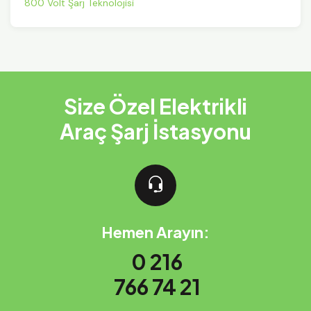
800 Volt Şarj Teknolojisi
Size Özel Elektrikli
Araç Şarj İstasyonu
Hemen Arayın:
0 216
766 74 21