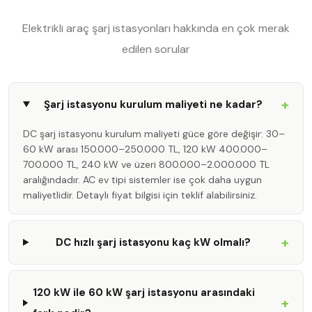
Elektrikli araç şarj istasyonları hakkında en çok merak
edilen sorular
+
Şarj istasyonu kurulum maliyeti ne kadar?
DC şarj istasyonu kurulum maliyeti güce göre değişir: 30–
60 kW arası 150.000–250.000 TL, 120 kW 400.000–
700.000 TL, 240 kW ve üzeri 800.000–2.000.000 TL
aralığındadır. AC ev tipi sistemler ise çok daha uygun
maliyetlidir. Detaylı fiyat bilgisi için teklif alabilirsiniz.
+
DC hızlı şarj istasyonu kaç kW olmalı?
120 kW ile 60 kW şarj istasyonu arasındaki
+