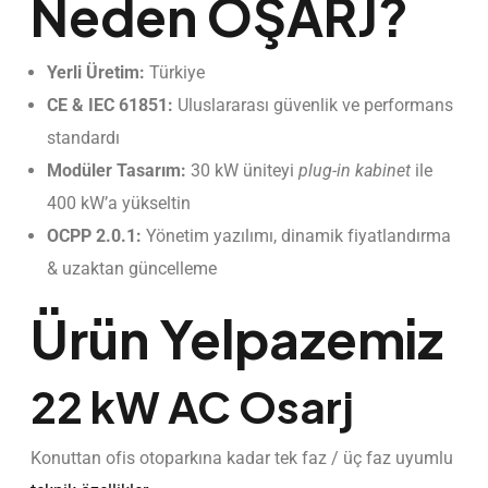
Neden OŞARJ?
Yerli Üretim:
Türkiye
CE & IEC 61851:
Uluslararası güvenlik ve performans
standardı
Modüler Tasarım:
30 kW üniteyi
plug-in kabinet
ile
400 kW’a yükseltin
OCPP 2.0.1:
Yönetim yazılımı, dinamik fiyatlandırma
& uzaktan güncelleme
Ürün Yelpazemiz
22 kW AC Osarj
Konuttan ofis otoparkına kadar tek faz / üç faz uyumlu