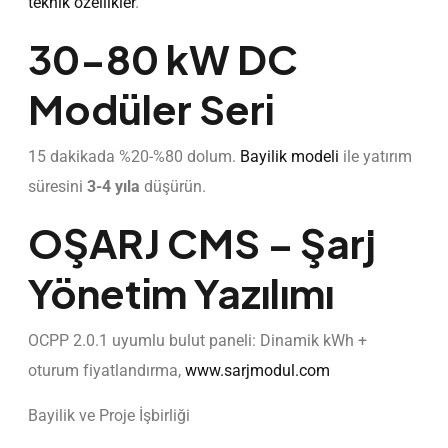
teknik özellikler
.
30-80 kW DC
Modüler Seri
15 dakikada %20-%80 dolum.
Bayilik modeli
ile yatırım
süresini
3-4 yıla
düşürün.
OŞARJ CMS – Şarj
Yönetim Yazılımı
OCPP 2.0.1 uyumlu bulut paneli: Dinamik kWh +
oturum fiyatlandırma,
www.sarjmodul.com
Bayilik ve Proje İşbirliği