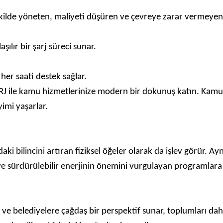
r şekilde yöneten, maliyeti düşüren ve çevreye zarar vermeye
aşılır bir şarj süreci sunar.
er saati destek sağlar.
J ile kamu hizmetlerinize modern bir dokunuş katın. Kamu ve
yimi yaşarlar.
aki bilincini artıran fiziksel öğeler olarak da işlev görür. A
ın ve sürdürülebilir enerjinin önemini vurgulayan programlara e
ve belediyelere çağdaş bir perspektif sunar, toplumları daha