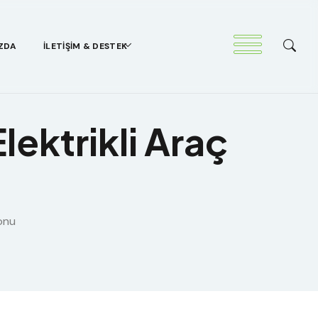
ZDA
İLETIŞIM & DESTEK
lektrikli Araç
yonu