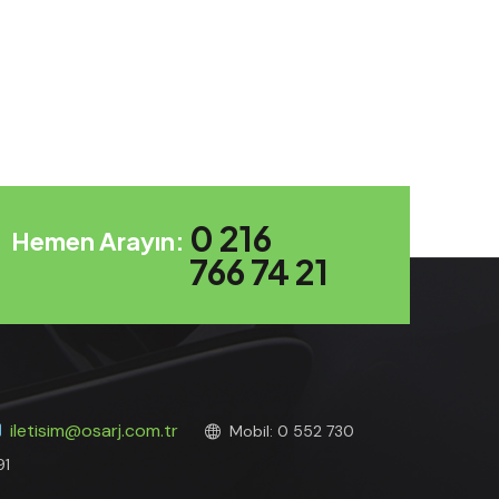
0 216
Hemen Arayın:
766 74 21
iletisim@osarj.com.tr
Mobil: 0 552 730
91