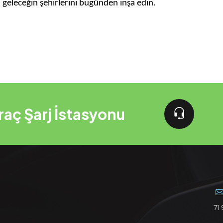
geleceğin şehirlerini bugünden inşa edin.
Araç Şarj İstasyonu
71 