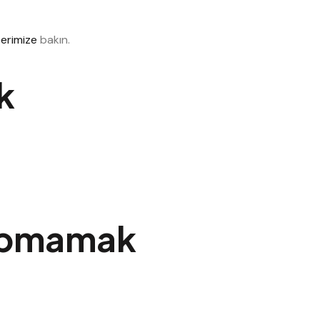
berimize
bakın.
k
Yapmamak