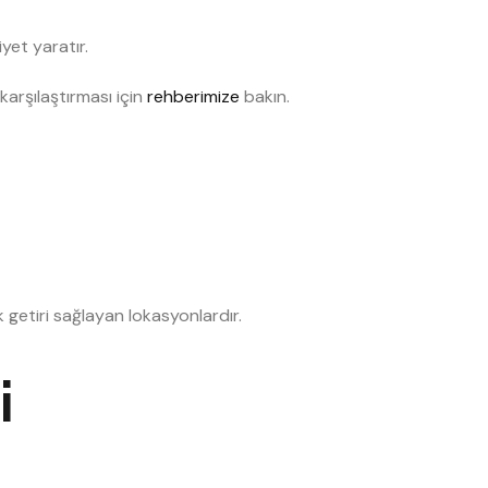
yet yaratır.
arşılaştırması için
rehberimize
bakın.
k getiri sağlayan lokasyonlardır.
i