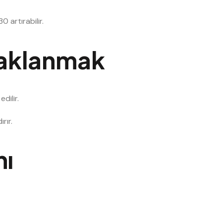
 artırabilir.
daklanmak
dilir.
rır.
nı