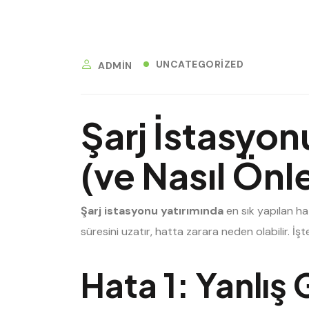
UNCATEGORIZED
ADMIN
Şarj İstasyon
(ve Nasıl Önle
Şarj istasyonu yatırımında
en sık yapılan ha
süresini uzatır, hatta zarara neden olabilir. İş
Hata 1: Yanlış