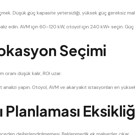
mek. Düşük güç kapasite yetersizliği, yüksek güç gereksiz mali
naliz edin. AVM için 60–120 kW, otoyol için 240 kW+ seçin. Güç k
Lokasyon Seçimi
m oranı düşük kalır, ROI uzar.
et analizi yapın. Otoyol, AVM ve akaryakıt istasyonları en yükse
 Planlaması Eksikliğ
 önceden değerlendirilmemesi. Beklenmedik ek maliyetler çıkar.